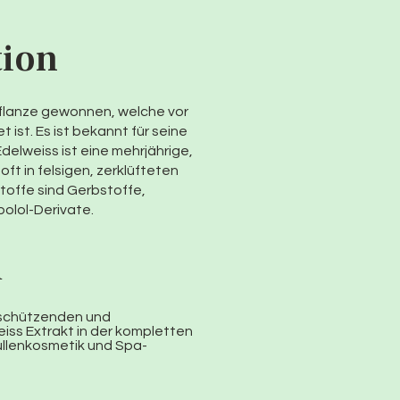
tion
pflanze gewonnen, welche vor
 ist. Es ist bekannt für seine
 Edelweiss ist eine mehrjährige,
oft in felsigen, zerklüfteten
stoffe sind Gerbstoffe,
olol-Derivate.
d
schützenden und
eiss Extrakt in der kompletten
llenkosmetik und Spa-