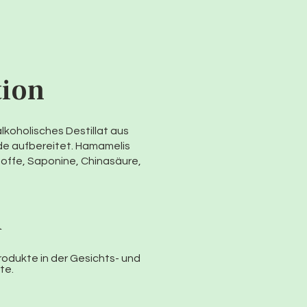
tion
alkoholisches Destillat aus
e aufbereitet. Hamamelis
toffe, Saponine, Chinasäure,
d
rodukte in der Gesichts- und
te.