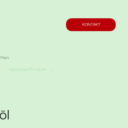
KONTAKT
offen
nächstes Produkt
öl