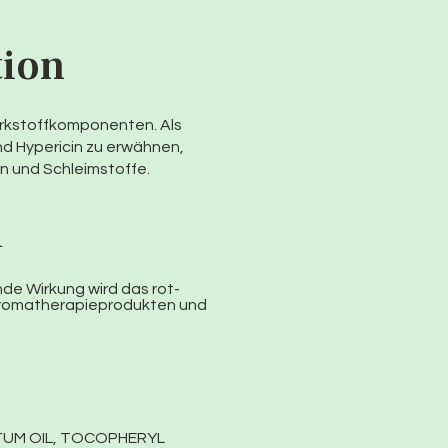
tion
irkstoffkomponenten. Als
und Hypericin zu erwähnen,
in und Schleimstoffe.
d
de Wirkung wird das rot-
 Aromatherapieprodukten und
TUM OIL, TOCOPHERYL