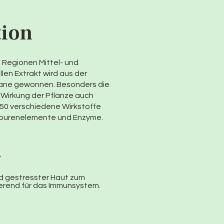
tion
n Regionen Mittel- und
llen Extrakt wird aus der
Liane gewonnen. Besonders die
 Wirkung der Pflanze auch
 50 verschiedene Wirkstoffe
n, Spurenelemente und Enzyme.
d
nd gestresster Haut zum
lierend für das Immunsystem.