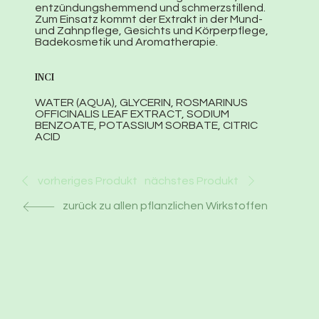
entzündungshemmend und schmerzstillend.
Zum Einsatz kommt der Extrakt in der Mund-
und Zahnpflege, Gesichts und Körperpflege,
Badekosmetik und Aromatherapie.
INCI
WATER (AQUA), GLYCERIN, ROSMARINUS
OFFICINALIS LEAF EXTRACT, SODIUM
BENZOATE, POTASSIUM SORBATE, CITRIC
ACID
nächstes Produkt
vorheriges Produkt
zurück zu allen pflanzlichen Wirkstoffen